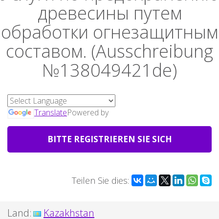
древесины путем
обработки огнезащитным
составом. (Ausschreibung
№138049421de)
Translate
Powered by
BITTE REGISTRIEREN SIE SICH
Teilen Sie dies:
Land:
Kazakhstan