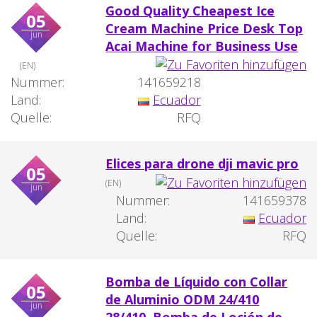
Good Quality Cheapest Ice
05
Cream Machine Price Desk Top
jun
Acai Machine for Business Use
(EN)
Nummer:
141659218
Land:
Ecuador
Quelle:
RFQ
Elices para drone dji mavic pro
05
(EN)
jun
Nummer:
141659378
Land:
Ecuador
Quelle:
RFQ
Bomba de Líquido con Collar
05
de Aluminio ODM 24/410
jun