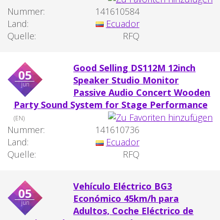
Nummer:
141610584
Land:
Ecuador
Quelle:
RFQ
Good Selling DS112M 12inch
05
Speaker Studio Monitor
jun
Passive Audio Concert Wooden
Party Sound System for Stage Performance
(EN)
Nummer:
141610736
Land:
Ecuador
Quelle:
RFQ
Vehículo Eléctrico BG3
05
Económico 45km/h para
jun
Adultos, Coche Eléctrico de