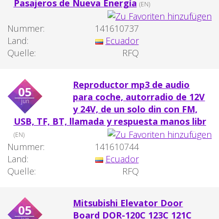
Pasajeros de Nueva Energía
(EN)
Nummer:
141610737
Land:
Ecuador
Quelle:
RFQ
Reproductor mp3 de audio
05
para coche, autorradio de 12V
jun
y 24V, de un solo din con FM,
USB, TF, BT, llamada y respuesta manos libr
(EN)
Nummer:
141610744
Land:
Ecuador
Quelle:
RFQ
Mitsubishi Elevator Door
05
Board DOR-120C 123C 121C