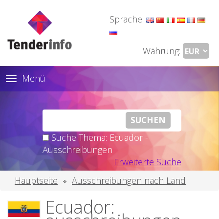
Sprache:
Währung:
Menü
Toggle
navigation
Suche Thema: Ecuador -
Ausschreibungen
Erweiterte Suche
Hauptseite
Ausschreibungen nach Land
Ecuador: