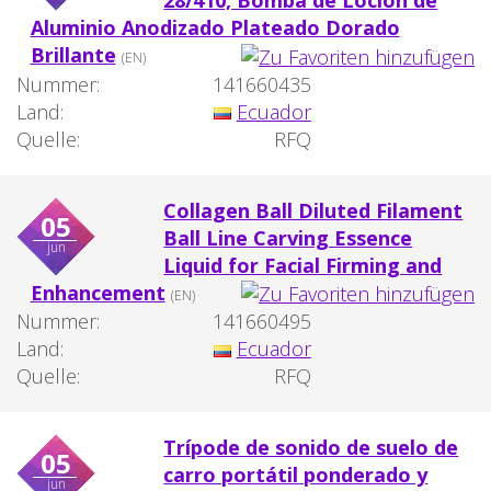
28/410, Bomba de Loción de
Aluminio Anodizado Plateado Dorado
Brillante
(EN)
Nummer:
141660435
Land:
Ecuador
Quelle:
RFQ
Collagen Ball Diluted Filament
05
Ball Line Carving Essence
jun
Liquid for Facial Firming and
Enhancement
(EN)
Nummer:
141660495
Land:
Ecuador
Quelle:
RFQ
Trípode de sonido de suelo de
05
carro portátil ponderado y
jun