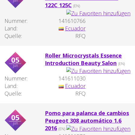
jun
122C 125C
(EN)
Nummer:
141610766
Land:
Ecuador
Quelle:
RFQ
Roller Microcrystals Essence
05
Introduction Beauty Salon
(EN)
jun
Nummer:
141611030
Land:
Ecuador
Quelle:
RFQ
Pomo para palanca de cambios
05
Peugeot 308 automático 1.6
jun
2016
(EN)