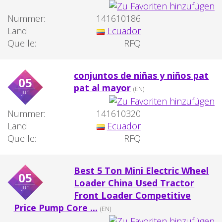
Nummer:
141610186
Land:
Ecuador
Quelle:
RFQ
conjuntos de niñas y niños pat
05
pat al mayor
(EN)
jun
Nummer:
141610320
Land:
Ecuador
Quelle:
RFQ
Best 5 Ton Mini Electric Wheel
05
Loader China Used Tractor
jun
Front Loader Competitive
Price Pump Core ...
(EN)