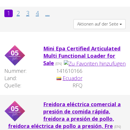
1
2
3
4
...
Aktionen auf der Seite
Mini Epa Certified Articulated
05
Multi Functional Loader for
jun
Sale
(EN)
Nummer:
141610166
Land:
Ecuador
Quelle:
RFQ
Freidora eléctrica comercial a
05
presión de comida rápida,
jun
freidora a presión de pollo,
freidora eléctrica de pollo a presión, Fre
(EN)