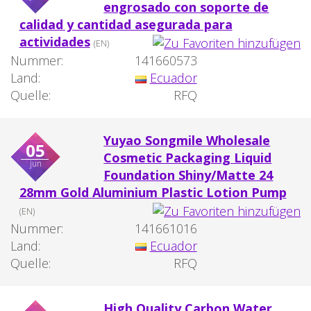
engrosado con soporte de
calidad y cantidad asegurada para
actividades
(EN)
Nummer:
141660573
Land:
Ecuador
Quelle:
RFQ
Yuyao Songmile Wholesale
05
Cosmetic Packaging Liquid
jun
Foundation Shiny/Matte 24
28mm Gold Aluminium Plastic Lotion Pump
(EN)
Nummer:
141661016
Land:
Ecuador
Quelle:
RFQ
High Quality Carbon Water