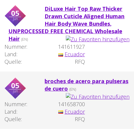
DiLuxe Hair Top Raw Thicker
05
Drawn Cuticle Aligned Human
jun
Hair Body Wave Bundles,
UNPROCESSED FREE CHEMICAL Wholesale
Hair
(EN)
Nummer:
141611927
Land:
Ecuador
Quelle:
RFQ
broches de acero para pulseras
05
de cuero
(EN)
jun
Nummer:
141658700
Land:
Ecuador
Quelle:
RFQ