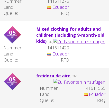
Nummer:
141611276
Land:
Ecuador
Quelle:
RFQ
Mixed clothing for adults and
05
children (including 9-month-old
jun
kids)
(EN)
Nummer:
141611420
Land:
Ecuador
Quelle:
RFQ
freidora de aire
(EN)
05
jun
Nummer:
141611565
Land:
Ecuador
Quelle:
RFQ