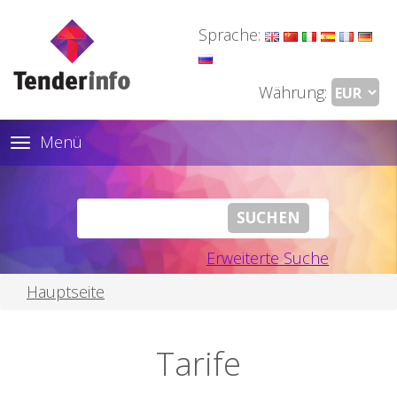
Sprache:
Währung:
Menü
Toggle
navigation
Erweiterte Suche
Hauptseite
Tarife