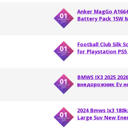
Anker MagGo A1664
01
Battery Pack 15W Mi
jun
Football Club Silk S
01
for Playstation PS5 
jun
BMWS IX3 2025 2026
01
внедорожник Ev н
jun
2024 Bmws Ix3 180k
01
Large Suv New Energ
jun