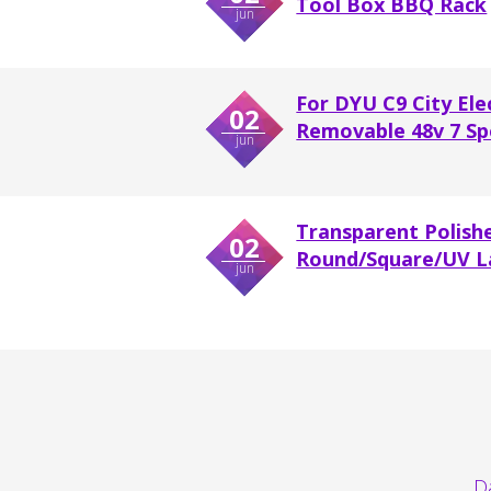
Tool Box BBQ Rack
jun
For DYU C9 City Ele
02
Removable 48v 7 Sp
jun
Transparent Polish
02
Round/Square/UV La
jun
Da