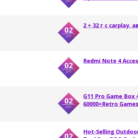
jun
2 + 32 г с carplay
02
jun
Redmi Note 4 Acces
02
jun
G11 Pro Game Box 4
02
60000+Retro Games 
jun
Hot-Selling Outdoor
02