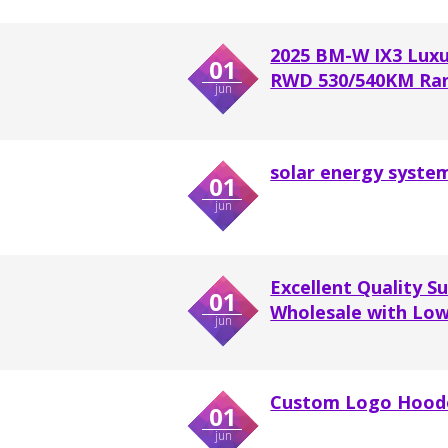
2025 BM-W IX3 Luxu
01
RWD 530/540KM Rang
jun
solar energy syste
01
jun
Excellent Quality S
01
Wholesale with Low
jun
Custom Logo Hoode
01
jun