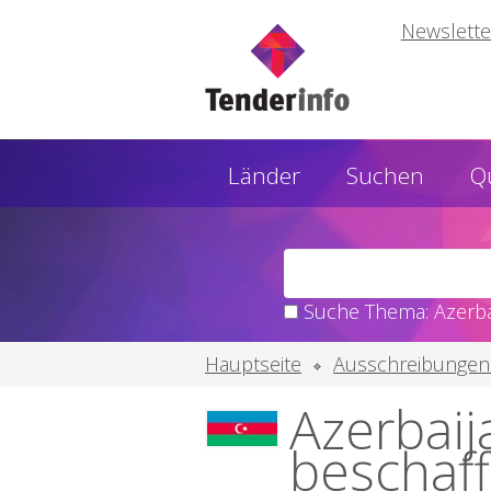
Newslette
Länder
Suchen
Q
Suche Thema: Azerba
Hauptseite
Ausschreibungen
Azerbaij
beschaf