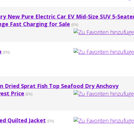
ry New Pure Electric Car EV Mid-Size SUV 5-Seate
e Fast Charging for Sale
(EN)
m
(EN)
un Dried Sprat Fish Top Seafood Dry Anchovy
est Price
(EN)
d Quilted Jacket
(EN)