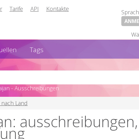
r
Tarife
API
Kontakte
Sprach
ANME
Wä
uellen
Tags
ijan - Ausschreibungen
 nach Land
an: ausschreibungen, 
fung