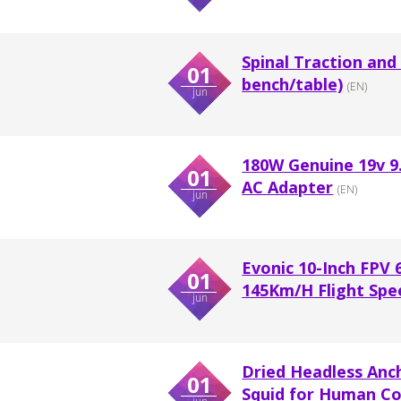
Spinal Traction and
01
bench/table)
(EN)
jun
180W Genuine 19v 9
01
AC Adapter
(EN)
jun
Evonic 10-Inch FPV 
01
145Km/H Flight Sp
jun
Dried Headless An
01
Squid for Human C