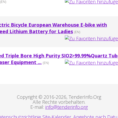
(EN)
ctric Bicycle European Warehouse E-bike with
eed Lithium Battery for Ladies
(EN)
ed Triple Bore High Purity SIO2>99.99%Quartz Tub
ser Equipment ...
(EN)
Copyright © 2016-2026, TenderInfo.Org
Alle Rechte vorbehalten.
E-mail:
info@tenderinfo.org
tenschutzrichtlinie
Site-Kalender. Angebote nach Datu