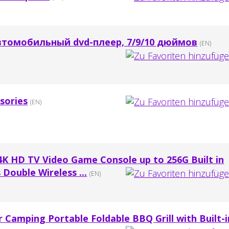
, автомобильный dvd-плеер, 7/9/10 дюймов
(EN)
sories
(EN)
K HD TV Video Game Console up to 256G Built in
Double Wireless ...
(EN)
 Camping Portable Foldable BBQ Grill with Built-i