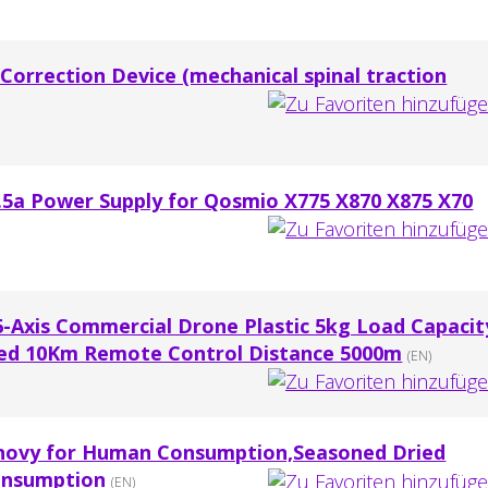
 Correction Device (mechanical spinal traction
.5a Power Supply for Qosmio X775 X870 X875 X70
6-Axis Commercial Drone Plastic 5kg Load Capacit
eed 10Km Remote Control Distance 5000m
(EN)
chovy for Human Consumption,Seasoned Dried
onsumption
(EN)