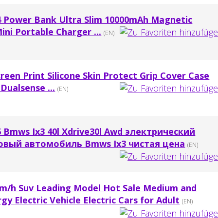
 Power Bank Ultra Slim 10000mAh Magnetic
ni Portable Charger ...
(EN)
creen Print Silicone Skin Protect Grip Cover Case
Dualsense ...
(EN)
 Bmws Ix3 40l Xdrive30l Awd электрический
овый автомобиль Bmws Ix3 чистая цена
(EN)
m/h Suv Leading Model Hot Sale Medium and
y Electric Vehicle Electric Cars for Adult
(EN)