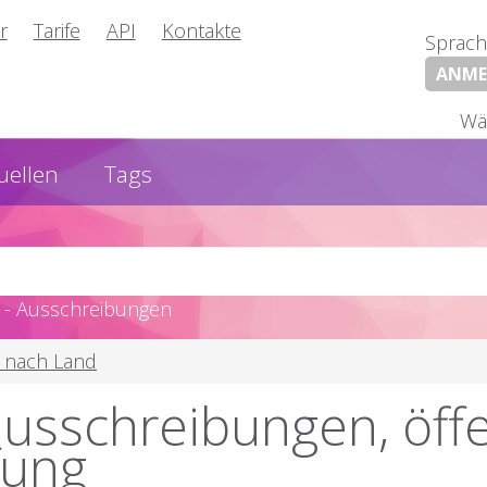
r
Tarife
API
Kontakte
Sprach
ANME
Wä
uellen
Tags
 - Ausschreibungen
 nach Land
 ausschreibungen, öff
fung