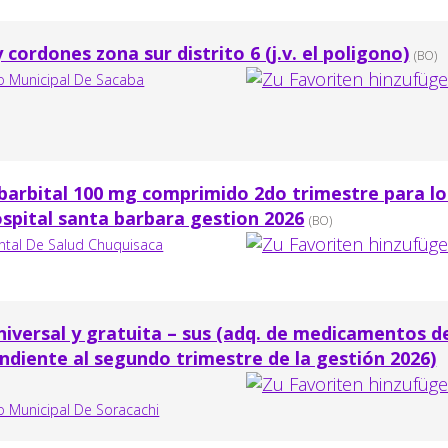
cordones zona sur distrito 6 (j.v. el poligono)
(BO)
 Municipal De Sacaba
barbital 100 mg comprimido 2do trimestre para lo
ospital santa barbara gestion 2026
(BO)
ntal De Salud Chuquisaca
universal y gratuita – sus (adq. de medicamentos d
ondiente al segundo trimestre de la gestión 2026)
 Municipal De Soracachi