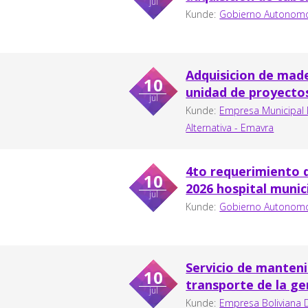
jul
Kunde:
Gobierno Autonomo
Adquisicion de made
10
unidad de proyecto
jul
Kunde:
Empresa Municipal 
Alternativa - Emavra
4to requerimiento d
10
2026 hospital munic
jul
Kunde:
Gobierno Autonomo
Servicio de manteni
10
transporte de la ge
jul
Kunde:
Empresa Boliviana 