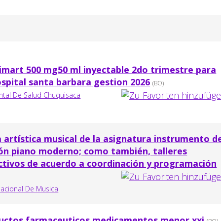
ximart 500 mg50 ml inyectable 2do trimestre para
ospital santa barbara gestion 2026
(BO)
ntal De Salud Chuquisaca
a artística musical de la asignatura instrumento d
ión piano moderno; como también, talleres
ectivos de acuerdo a coordinación y programación
nacional De Musica
ductos farmaceuticos medicamentos menor xxi