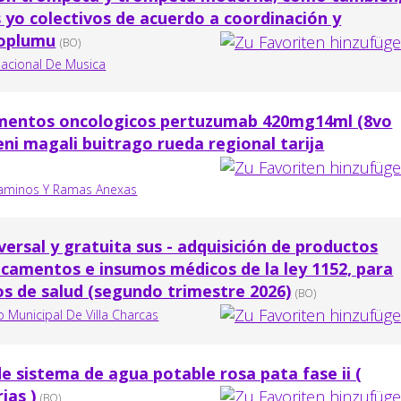
s yo colectivos de acuerdo a coordinación y
coplumu
(BO)
nacional De Musica
amentos oncologicos pertuzumab 420mg14ml (8vo
eni magali buitrago rueda regional tarija
Caminos Y Ramas Anexas
versal y gratuita sus - adquisición de productos
camentos e insumos médicos de la ley 1152, para
os de salud (segundo trimestre 2026)
(BO)
Municipal De Villa Charcas
 sistema de agua potable rosa pata fase ii (
ias )
(BO)