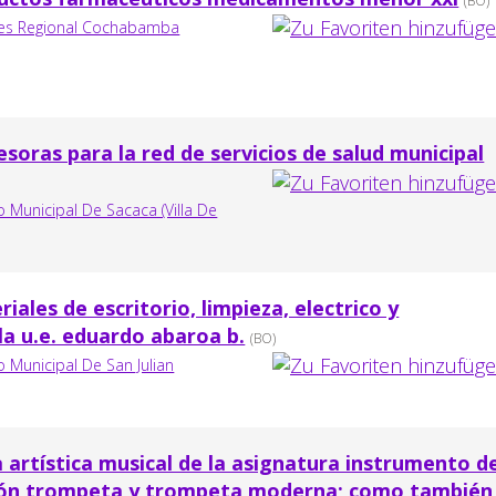
(BO)
des Regional Cochabamba
esoras para la red de servicios de salud municipal
Municipal De Sacaca (Villa De
iales de escritorio, limpieza, electrico y
a u.e. eduardo abaroa b.
(BO)
Municipal De San Julian
a artística musical de la asignatura instrumento d
ión trompeta y trompeta moderna; como también