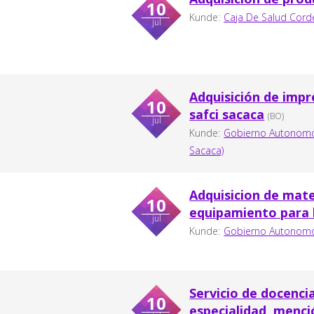
10
Kunde:
Caja De Salud Cor
jul
Adquisición de impr
10
safci sacaca
(BO)
jul
Kunde:
Gobierno Autonomo 
Sacaca)
Adquisicion de mater
10
equipamiento para l
jul
Kunde:
Gobierno Autonomo 
Servicio de docenci
10
especialidad, menc