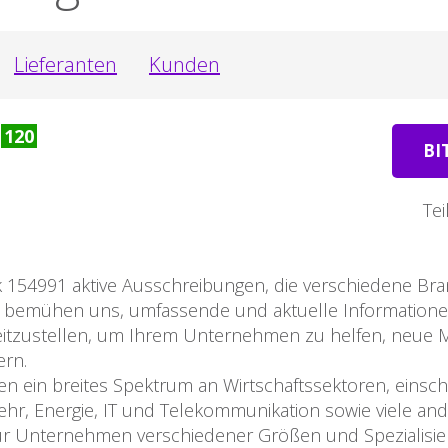
Lieferanten
Kunden
u
120
BI
Tei
k 154991 aktive Ausschreibungen, die verschiedene Br
 Wir bemühen uns, umfassende und aktuelle Informatio
eitzustellen, um Ihrem Unternehmen zu helfen, neue M
ern.
 ein breites Spektrum an Wirtschaftssektoren, einsch
hr, Energie, IT und Telekommunikation sowie viele and
n für Unternehmen verschiedener Größen und Spezialisi