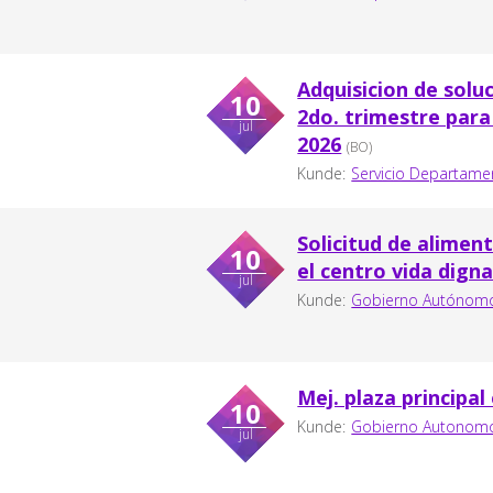
Adquisicion de soluc
10
2do. trimestre para
jul
2026
(BO)
Kunde:
Servicio Departame
Solicitud de aliment
10
el centro vida digna
jul
Kunde:
Gobierno Autónomo
Mej. plaza principal
10
Kunde:
Gobierno Autonomo 
jul