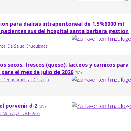
ion para dialisis intraperitoneal de 1.5%6000 ml
 pacientes sus del hospital santa barbara gestion
ntal De Salud Chuquisaca
os secos, frescos (queso), lacteos y carnicos para
 para el mes de julio de 2026
(BO)
 Departamental De Tarija
 el porvenir d-2
(BO)
Municipal De El Alto