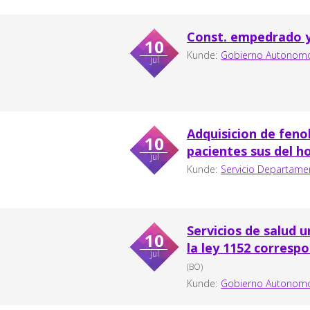
Const. empedrado y 
10
Kunde:
Gobierno Autonomo
jul
Adquisicion de feno
10
pacientes sus del h
jul
Kunde:
Servicio Departame
Servicios de salud 
10
la ley 1152 corresp
jul
(BO)
Kunde:
Gobierno Autonomo