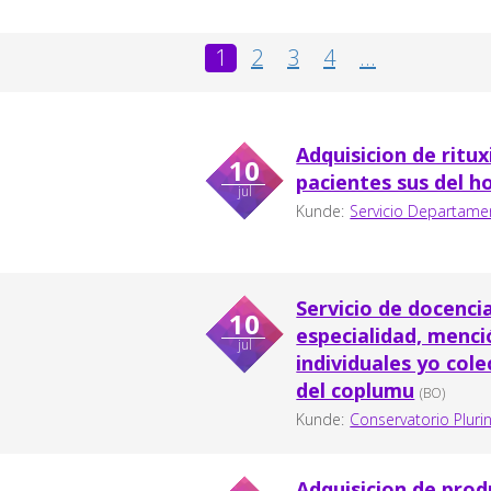
1
2
3
4
...
Adquisicion de ritu
10
pacientes sus del h
jul
Kunde:
Servicio Departame
Servicio de docenci
10
especialidad, menc
jul
individuales yo col
del coplumu
(BO)
Kunde:
Conservatorio Pluri
Adquisicion de pro