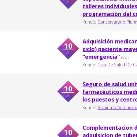
jul
talleres individuale
programación del 
Kunde:
Conservatorio Pluri
Adquisición medic
10
ciclo) paciente may
jul
“emergencia”
(BO)
Kunde:
Caja De Salud De 
Seguro de salud uni
10
farmacéuticos medi
jul
los puestos y centr
Kunde:
Gobierno Autonomo 
Complementacion de
10
adquisicion de tuber