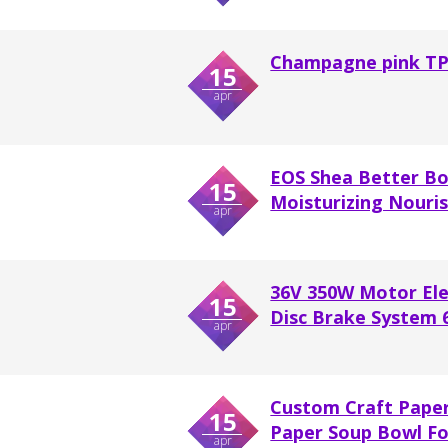
Champagne pink TPU
15
apr
EOS Shea Better Bo
15
Moisturizing Nouris
apr
36V 350W Motor Ele
15
Disc Brake System 
apr
Custom Craft Paper
15
Paper Soup Bowl Fo
apr