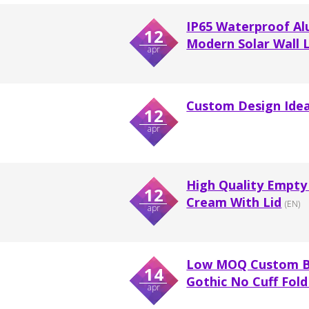
IP65 Waterproof Al
12
Modern Solar Wall L
apr
Custom Design Idea
12
apr
High Quality Empty 
12
Cream With Lid
(EN)
apr
Low MOQ Custom Bea
14
Gothic No Cuff Fold 
apr