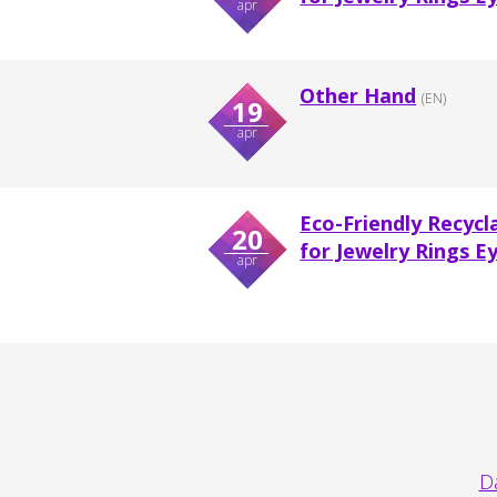
apr
Other Hand
(EN)
19
apr
Eco-Friendly Recyc
20
for Jewelry Rings Ey
apr
Da