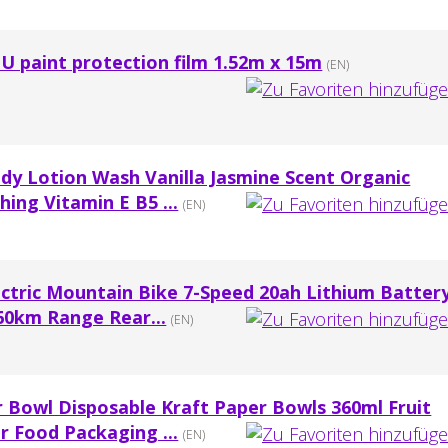
 paint protection film 1.52m x 15m
(EN)
dy Lotion Wash Vanilla Jasmine Scent Organic
hing Vitamin E B5 ...
(EN)
ctric Mountain Bike 7-Speed 20ah Lithium Batter
60km Range Rear...
(EN)
 Bowl Disposable Kraft Paper Bowls 360ml Fruit
r Food Packaging ...
(EN)