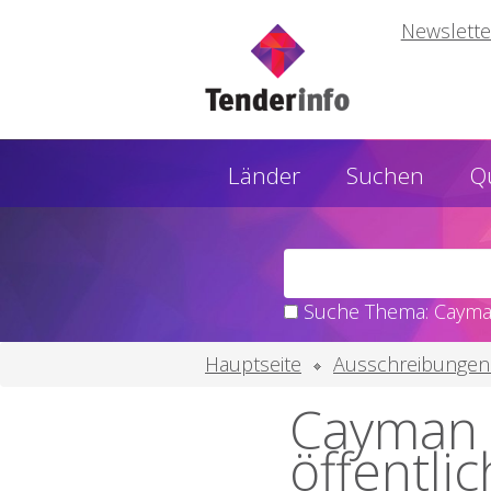
Newslette
Länder
Suchen
Q
Suche Thema: Cayman
Hauptseite
Ausschreibungen
Cayman 
öffentli