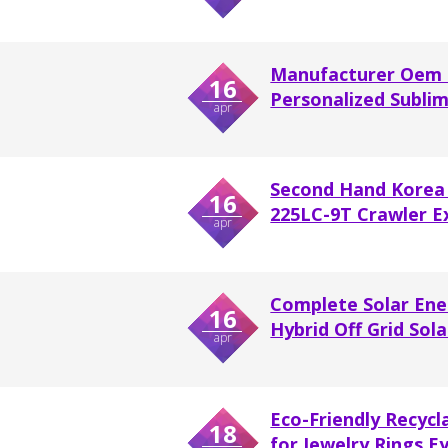
Manufacturer Oem O
16
Personalized Sublim
apr
Second Hand Korea
16
225LC-9T Crawler E
apr
Complete Solar Ene
16
Hybrid Off Grid Sola
apr
Eco-Friendly Recyc
18
for Jewelry Rings Ey