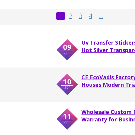
1
2
3
4
...
Uv Transfer Sticke
09
Hot Silver Transpare
apr
CE EcoVadis Factor
10
Houses Modern Tria
apr
Wholesale Custom 
11
Warranty for Busine
apr