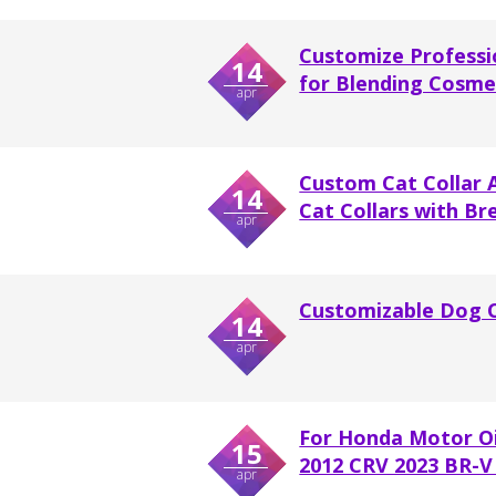
Customize Professi
14
for Blending Cosmet
apr
Custom Cat Collar A
14
Cat Collars with Br
apr
Customizable Dog C
14
apr
For Honda Motor Oil 
15
2012 CRV 2023 BR-V 
apr