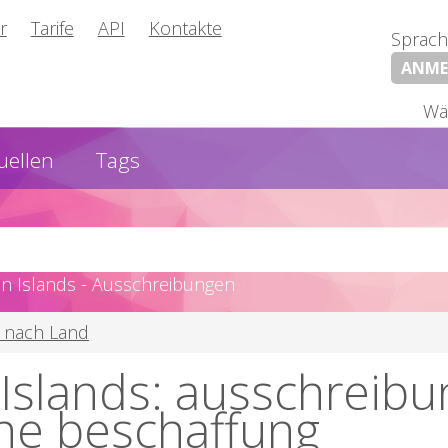
r
Tarife
API
Kontakte
Sprach
ANME
Wä
uellen
Tags
 Islands - Ausschreibungen
 nach Land
Islands: ausschreibu
che beschaffung