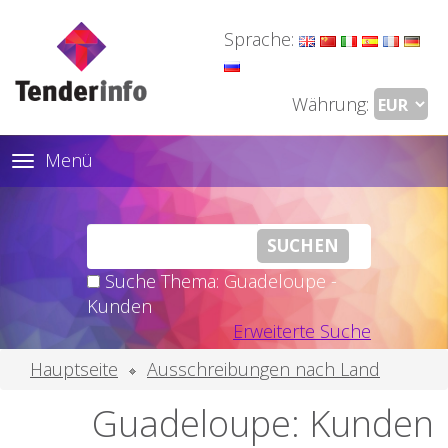
Sprache:
Währung:
Menü
Toggle
navigation
Suche Thema: Guadeloupe -
Kunden
Erweiterte Suche
Hauptseite
Ausschreibungen nach Land
Guadeloupe: Kunden