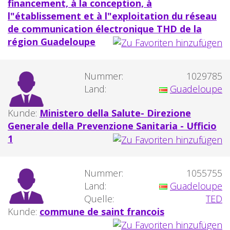
financement, à la conception, à
l"établissement et à l"exploitation du réseau
de communication électronique THD de la
région Guadeloupe
Nummer:
1029785
Land:
Guadeloupe
Kunde:
Ministero della Salute- Direzione
Generale della Prevenzione Sanitaria - Ufficio
1
Nummer:
1055755
Land:
Guadeloupe
Quelle:
TED
Kunde:
commune de saint francois