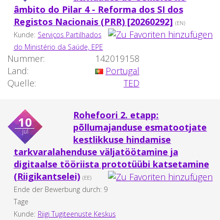
âmbito do Pilar 4 - Reforma dos SI dos
Registos Nacionais (PRR) [20260292]
(EN)
Kunde:
Serviços Partilhados
do Ministério da Saúde, EPE
Nummer:
142019158
Land:
Portugal
Quelle:
TED
Rohefoori 2. etapp:
10
põllumajanduse esmatootjate
jul
kestlikkuse hindamise
tarkvaralahenduse väljatöötamine ja
digitaalse tööriista prototüübi katsetamine
(Riigikantselei)
(EE)
Ende der Bewerbung durch: 9
Tage
Kunde:
Riigi Tugiteenuste Keskus