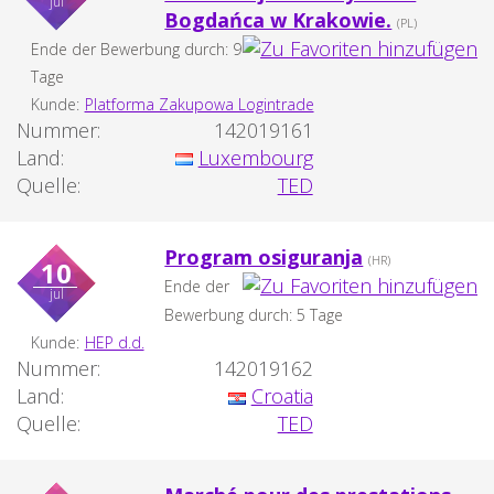
jul
Bogdańca w Krakowie.
(PL)
Ende der Bewerbung durch: 9
Tage
Kunde:
Platforma Zakupowa Logintrade
Nummer:
142019161
Land:
Luxembourg
Quelle:
TED
Program osiguranja
(HR)
10
Ende der
jul
Bewerbung durch: 5 Tage
Kunde:
HEP d.d.
Nummer:
142019162
Land:
Croatia
Quelle:
TED