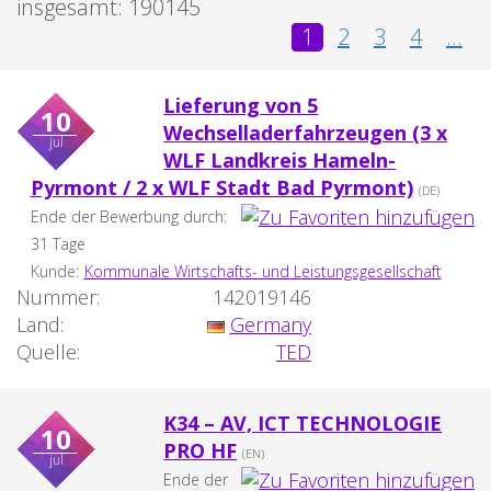
insgesamt: 190145
1
2
3
4
...
Lieferung von 5
10
Wechselladerfahrzeugen (3 x
jul
WLF Landkreis Hameln-
Pyrmont / 2 x WLF Stadt Bad Pyrmont)
(DE)
Ende der Bewerbung durch:
31 Tage
Kunde:
Kommunale Wirtschafts- und Leistungsgesellschaft
Nummer:
142019146
Land:
Germany
Quelle:
TED
K34 – AV, ICT TECHNOLOGIE
10
PRO HF
(EN)
jul
Ende der