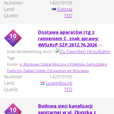
Nummer:
142019159
Land:
Estonia
Quelle:
TED
Dostawa aparatów rtg z
10
ramieniem C, znak sprawy:
jul
4WSzKzP.SZP.2612.76.2026
(PL)
Ende der Bewerbung durch: 5
Tage
Kunde:
4. Wojskowy Szpital Kliniczny z Polikliniką Samodzielny
Publiczny Zakład Opieki Zdrowotnej we Wrocławiu
Nummer:
142019160
Land:
Luxembourg
Quelle:
TED
Budowa sieci kanalizacji
10
sanitarnej w ul. Zbyszka z