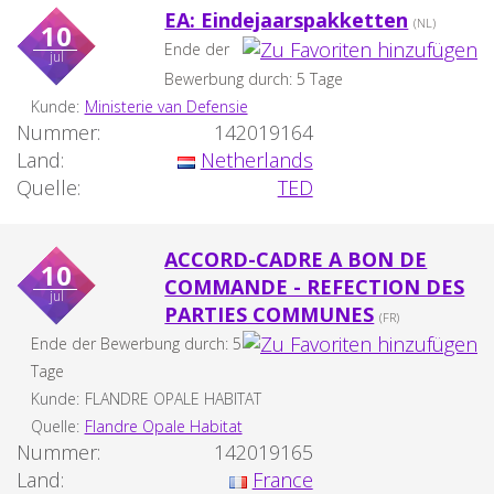
EA: Eindejaarspakketten
(NL)
10
Ende der
jul
Bewerbung durch: 5 Tage
Kunde:
Ministerie van Defensie
Nummer:
142019164
Land:
Netherlands
Quelle:
TED
ACCORD-CADRE A BON DE
10
COMMANDE - REFECTION DES
jul
PARTIES COMMUNES
(FR)
Ende der Bewerbung durch: 5
Tage
Kunde:
FLANDRE OPALE HABITAT
Quelle:
Flandre Opale Habitat
Nummer:
142019165
Land:
France