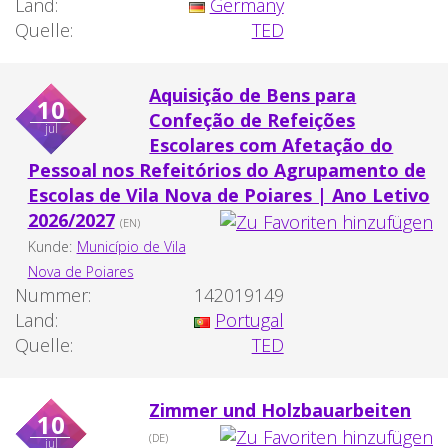
Land:
Germany
Quelle:
TED
Aquisição de Bens para
10
Confeção de Refeições
jul
Escolares com Afetação do
Pessoal nos Refeitórios do Agrupamento de
Escolas de Vila Nova de Poiares | Ano Letivo
2026/2027
(EN)
Kunde:
Município de Vila
Nova de Poiares
Nummer:
142019149
Land:
Portugal
Quelle:
TED
Zimmer und Holzbauarbeiten
10
(DE)
jul