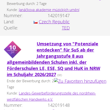
Bewerbung durch: 2 Tage
Kunde:
Janáčkova akademie múzických umění
Nummer:
142019147
Land:
Czech Republic
Quelle:
TED
Umsetzung von "Potenziale
10
entdecken" für SuS ab der
jul
Jahrgangsstufe 8 aus
allgemeinbildenden Schulen inkl. der
Förderschulen LE, ESE, SQ und HuK in NRW
im Schuljahr 2026/2027
(DE)
Ende der Bewerbung durch: 2
Tage
Kunde:
Landes-Gewerbeförderungsstelle des nordrhein-
westfälischen Handwerks e.V.
Nummer:
142019148