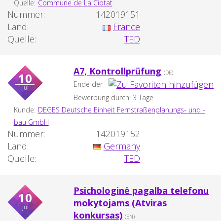
Quelle:
Commune de La Ciotat
Nummer:
142019151
Land:
France
Quelle:
TED
A7, Kontrollprüfung
(DE)
10
Ende der
jul
Bewerbung durch: 3 Tage
Kunde:
DEGES Deutsche Einheit Fernstraßenplanungs- und -
bau GmbH
Nummer:
142019152
Land:
Germany
Quelle:
TED
Psichologinė pagalba telefonu
10
mokytojams (Atviras
jul
konkursas)
(EN)