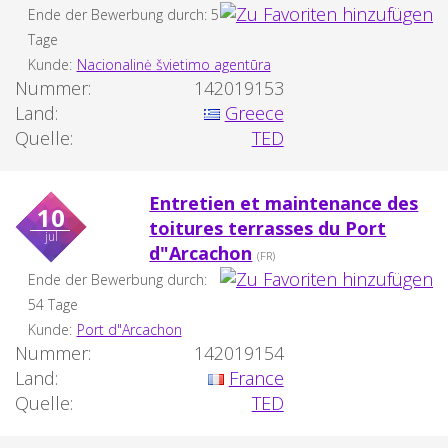
Ende der Bewerbung durch: 5
Tage
Kunde:
Nacionalinė švietimo agentūra
Nummer:
142019153
Land:
Greece
Quelle:
TED
Entretien et maintenance des
10
toitures terrasses du Port
jul
d"Arcachon
(FR)
Ende der Bewerbung durch:
54 Tage
Kunde:
Port d"Arcachon
Nummer:
142019154
Land:
France
Quelle:
TED