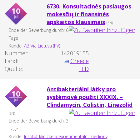
6730. Konsultacinės paslaugos
10
mokesčių ir finansinės
jul
apskaitos klausimais
(EN)
Ende der Bewerbung durch: 6
Tage
Kunde:
AB Via Lietuva (PV)
Nummer:
142019155
Land:
Greece
Quelle:
TED
Antibakteriální látky pro
10
systémové použití XXXIX. –
jul
Clindamycin, Colistin, Linezolid
(EN)
Ende der Bewerbung durch: 3
Tage
Kunde:
Institut klinické a experimentální medicíny