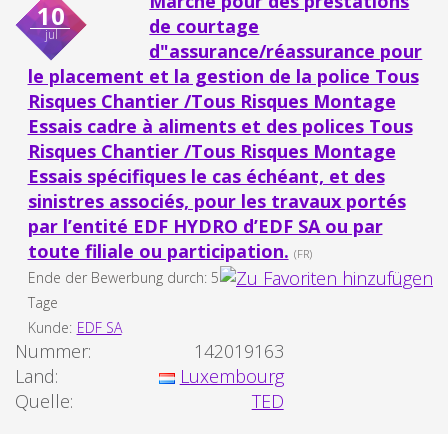
Marché pour des prestations
10
de courtage
jul
d"assurance/réassurance pour
le placement et la gestion de la police Tous
Risques Chantier /Tous Risques Montage
Essais cadre à aliments et des polices Tous
Risques Chantier /Tous Risques Montage
Essais spécifiques le cas échéant, et des
sinistres associés, pour les travaux portés
par l’entité EDF HYDRO d’EDF SA ou par
toute filiale ou participation.
(FR)
Ende der Bewerbung durch: 5
Tage
Kunde:
EDF SA
Nummer:
142019163
Land:
Luxembourg
Quelle:
TED