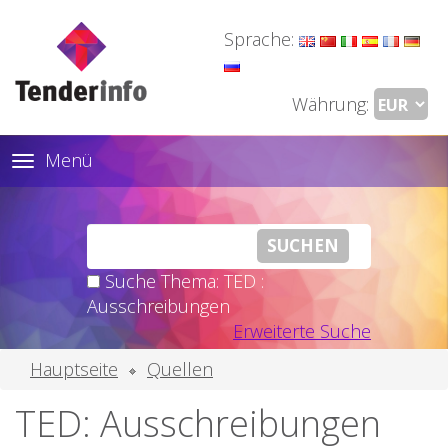
Sprache:
Währung:
Menü
Toggle
navigation
Suche Thema: TED :
Ausschreibungen
Erweiterte Suche
Hauptseite
Quellen
TED: Ausschreibungen