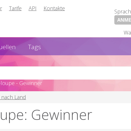
r
Tarife
API
Kontakte
Sprach
ANME
Wä
uellen
Tags
loupe - Gewinner
 nach Land
upe: Gewinner