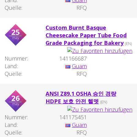
Quelle:
RFQ
Custom Burnt Basque
25
Cheesecake Paper Tube Food
may
Grade Packaging for Bakery
(EN)
Nummer:
141166687
Land:
Guam
Quelle:
RFQ
ANSI Z89.1 OSHA 승인 경량
26
HDPE 보호 안전 헬멧
(EN)
may
Nummer:
141175451
Land:
Guam
Quelle:
RFQ