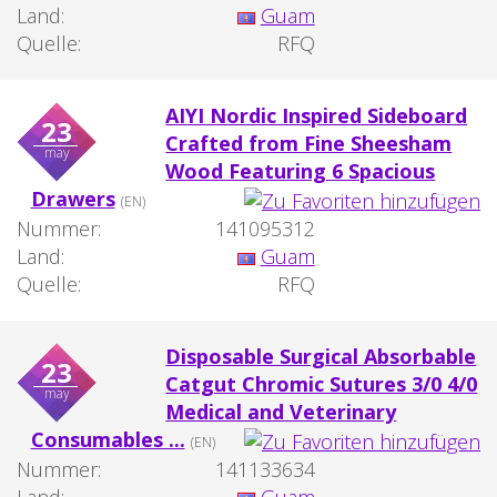
Land:
Guam
Quelle:
RFQ
AIYI Nordic Inspired Sideboard
23
Crafted from Fine Sheesham
may
Wood Featuring 6 Spacious
Drawers
(EN)
Nummer:
141095312
Land:
Guam
Quelle:
RFQ
Disposable Surgical Absorbable
23
Catgut Chromic Sutures 3/0 4/0
may
Medical and Veterinary
Consumables ...
(EN)
Nummer:
141133634
Land:
Guam