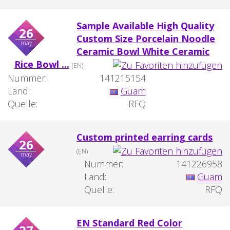
Sample Available High Quality
26
Custom Size Porcelain Noodle
may
Ceramic Bowl White Ceramic
Rice Bowl ...
(EN)
Nummer:
141215154
Land:
Guam
Quelle:
RFQ
Custom printed earring cards
26
(EN)
may
Nummer:
141226958
Land:
Guam
Quelle:
RFQ
EN Standard Red Color