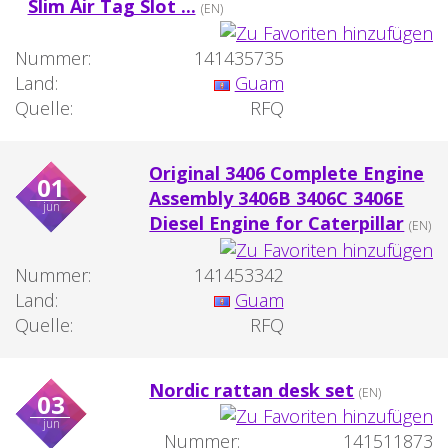
Slim Air Tag Slot ...
(EN)
Nummer:
141435735
Land:
Guam
Quelle:
RFQ
Original 3406 Complete Engine
01
Assembly 3406B 3406C 3406E
jun
Diesel Engine for Caterpillar
(EN)
Nummer:
141453342
Land:
Guam
Quelle:
RFQ
Nordic rattan desk set
(EN)
03
jun
Nummer:
141511873