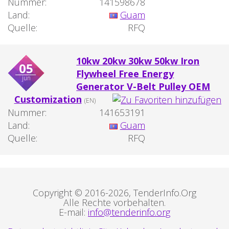
Nummer:
141598678
Land:
Guam
Quelle:
RFQ
10kw 20kw 30kw 50kw Iron
05
Flywheel Free Energy
jun
Generator V-Belt Pulley OEM
Customization
(EN)
Nummer:
141653191
Land:
Guam
Quelle:
RFQ
Copyright © 2016-2026, TenderInfo.Org
Alle Rechte vorbehalten.
E-mail:
info@tenderinfo.org