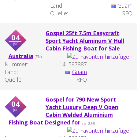
Land:
Guam
Quelle:
RFQ
Gospel 25ft 7.5m Easycraft
04
Sport Yacht Aluminum V Hull
jun
Cabin Fishing Boat for Sale
Australia
(EN)
Nummer:
141597887
Land:
Guam
Quelle:
RFQ
Gospel for 790 New Sport
04
Yacht Luxury Deep V Open
jun
Cabin Welded Aluminium
Fishing Boat Designed for ...
(EN)