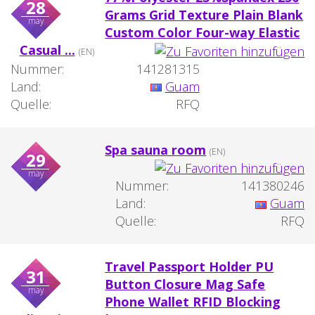
28
Grams Grid Texture Plain Blank
may
Custom Color Four-way Elastic
Casual ...
(EN)
Nummer:
141281315
Land:
Guam
Quelle:
RFQ
Spa sauna room
(EN)
29
may
Nummer:
141380246
Land:
Guam
Quelle:
RFQ
Travel Passport Holder PU
31
Button Closure Mag Safe
may
Phone Wallet RFID Blocking