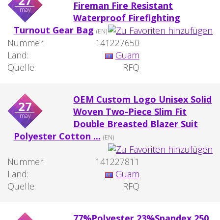
27
Fireman Fire Resistant
may
Waterproof Firefighting
Turnout Gear Bag
(EN)
Nummer:
141227650
Land:
Guam
Quelle:
RFQ
OEM Custom Logo Unisex Solid
27
Woven Two-Piece Slim Fit
may
Double Breasted Blazer Suit
Polyester Cotton ...
(EN)
Nummer:
141227811
Land:
Guam
Quelle:
RFQ
77%Polyester 23%Spandex 250