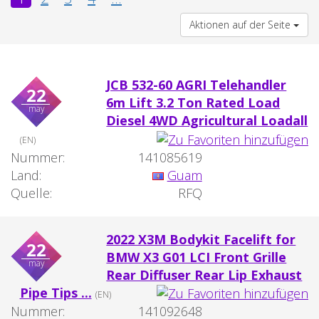
Aktionen auf der Seite
JCB 532-60 AGRI Telehandler
22
6m Lift 3.2 Ton Rated Load
may
Diesel 4WD Agricultural Loadall
(EN)
Nummer:
141085619
Land:
Guam
Quelle:
RFQ
2022 X3M Bodykit Facelift for
22
BMW X3 G01 LCI Front Grille
may
Rear Diffuser Rear Lip Exhaust
Pipe Tips ...
(EN)
Nummer:
141092648