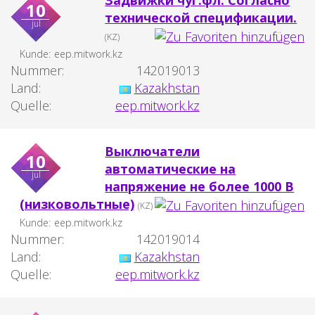
Задвижки чуг.фл. Согласно
10
технической спецификации.
jul
(KZ)
Kunde:
eep.mitwork.kz
Nummer:
142019013
Land:
Kazakhstan
Quelle:
eep.mitwork.kz
Выключатели
10
автоматические на
jul
напряжение не более 1000 В
(низковольтные)
(KZ)
Kunde:
eep.mitwork.kz
Nummer:
142019014
Land:
Kazakhstan
Quelle:
eep.mitwork.kz