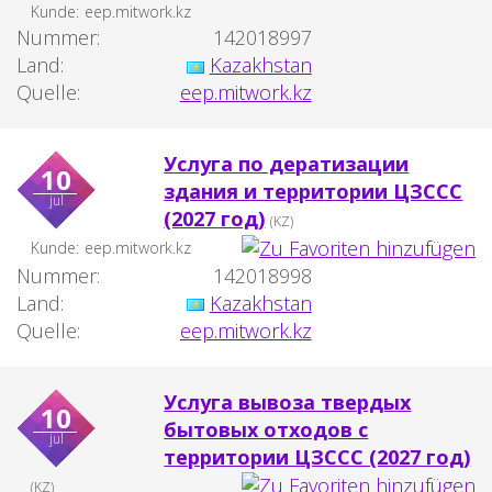
Kunde:
eep.mitwork.kz
Nummer:
142018997
Land:
Kazakhstan
Quelle:
eep.mitwork.kz
Услуга по дератизации
10
здания и территории ЦЗССС
jul
(2027 год)
(KZ)
Kunde:
eep.mitwork.kz
Nummer:
142018998
Land:
Kazakhstan
Quelle:
eep.mitwork.kz
Услуга вывоза твердых
10
бытовых отходов с
jul
территории ЦЗССС (2027 год)
(KZ)