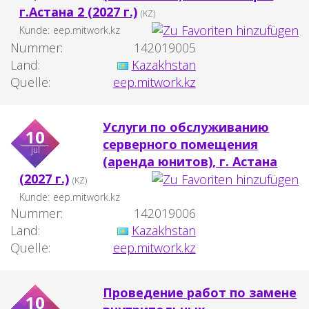
г.Астана 2 (2027 г.)
(KZ)
Kunde:
eep.mitwork.kz
Nummer:
142019005
Land:
Kazakhstan
Quelle:
eep.mitwork.kz
Услуги по обслуживанию
10
серверного помещения
jul
(аренда юнитов), г. Астана
(2027 г.)
(KZ)
Kunde:
eep.mitwork.kz
Nummer:
142019006
Land:
Kazakhstan
Quelle:
eep.mitwork.kz
Проведение работ по замене
10