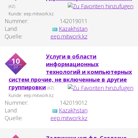
(KZ)
Kunde:
eep.mitwork.kz
Nummer:
142019011
Land:
Kazakhstan
Quelle:
eep.mitwork.kz
Услуги в области
10
информационных
jul
технологий и компьютерных
систем прочие, не включенные в другие
группировки
(KZ)
Kunde:
eep.mitwork.kz
Nummer:
142019012
Land:
Kazakhstan
Quelle:
eep.mitwork.kz