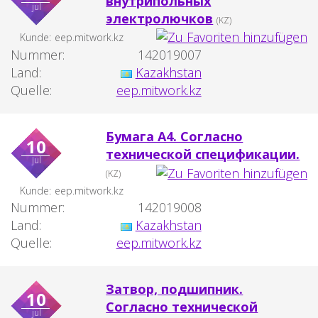
внутрипольных
jul
электролючков
(KZ)
Kunde:
eep.mitwork.kz
Nummer:
142019007
Land:
Kazakhstan
Quelle:
eep.mitwork.kz
Бумага А4. Согласно
10
технической спецификации.
jul
(KZ)
Kunde:
eep.mitwork.kz
Nummer:
142019008
Land:
Kazakhstan
Quelle:
eep.mitwork.kz
Затвор, подшипник.
10
Согласно технической
jul