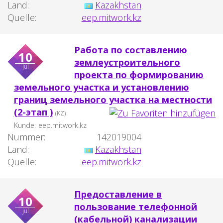
Land:
Kazakhstan
Quelle:
eep.mitwork.kz
Работа по составлению
10
землеустроительного
jul
проекта по формированию
земельного участка и установлению
границ земельного участка на местности
(2-этап )
(KZ)
Kunde:
eep.mitwork.kz
Nummer:
142019004
Land:
Kazakhstan
Quelle:
eep.mitwork.kz
Предоставление в
10
пользование телефонной
jul
(кабельной) канализации