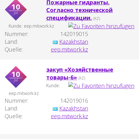
Пожарные гидранты.
10
Согласно технической
jul
спецификации.
(KZ)
Kunde:
eep.mitwork.kz
Nummer:
142019015
Land:
Kazakhstan
Quelle:
eep.mitwork.kz
закуп «Хозяйственные
10
товары-6»
(KZ)
jul
Kunde:
eep.mitwork.kz
Nummer:
142019016
Land:
Kazakhstan
Quelle:
eep.mitwork.kz