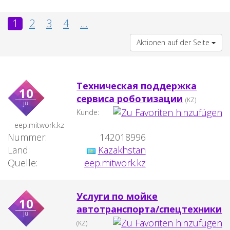
1
2
3
4
...
Aktionen auf der Seite
Техническая поддержка
10
сервиса роботизации
(KZ)
jul
Kunde:
eep.mitwork.kz
Nummer:
142018996
Land:
Kazakhstan
Quelle:
eep.mitwork.kz
Услуги по мойке
10
автотранспорта/спецтехники
jul
(KZ)