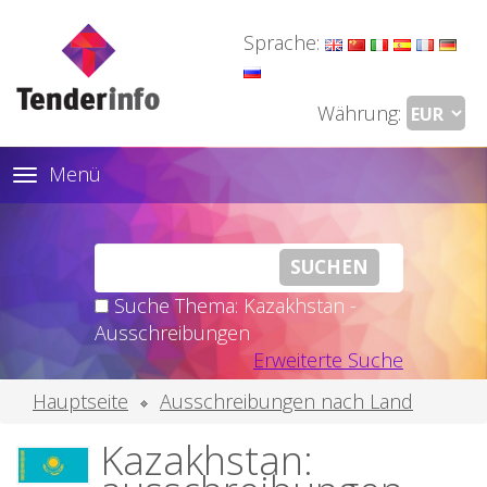
Sprache:
Währung:
Menü
Toggle
navigation
Suche Thema: Kazakhstan -
Ausschreibungen
Erweiterte Suche
Hauptseite
Ausschreibungen nach Land
Kazakhstan: