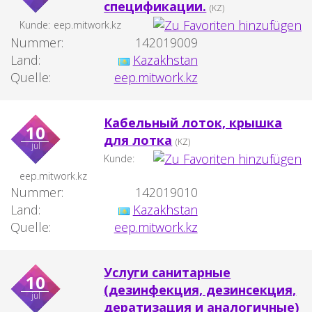
спецификации.
(KZ)
Kunde:
eep.mitwork.kz
Nummer:
142019009
Land:
Kazakhstan
Quelle:
eep.mitwork.kz
Кабельный лоток, крышка
10
для лотка
(KZ)
jul
Kunde:
eep.mitwork.kz
Nummer:
142019010
Land:
Kazakhstan
Quelle:
eep.mitwork.kz
Услуги санитарные
10
(дезинфекция, дезинсекция,
jul
дератизация и аналогичные)