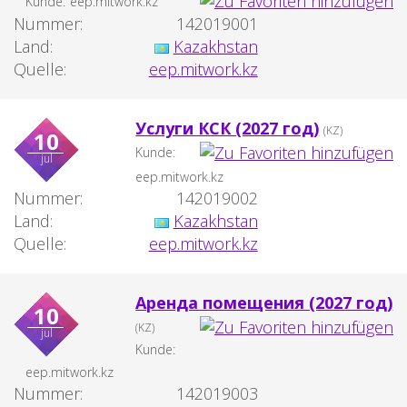
Kunde:
eep.mitwork.kz
Nummer:
142019001
Land:
Kazakhstan
Quelle:
eep.mitwork.kz
Услуги КСК (2027 год)
(KZ)
10
Kunde:
jul
eep.mitwork.kz
Nummer:
142019002
Land:
Kazakhstan
Quelle:
eep.mitwork.kz
Аренда помещения (2027 год)
10
(KZ)
jul
Kunde:
eep.mitwork.kz
Nummer:
142019003