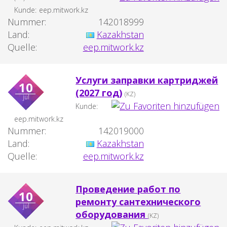
Kunde:
eep.mitwork.kz
Nummer:
142018999
Land:
Kazakhstan
Quelle:
eep.mitwork.kz
Услуги заправки картриджей
10
(2027 год)
(KZ)
jul
Kunde:
eep.mitwork.kz
Nummer:
142019000
Land:
Kazakhstan
Quelle:
eep.mitwork.kz
Проведение работ по
10
ремонту сантехнического
jul
оборудования
(KZ)