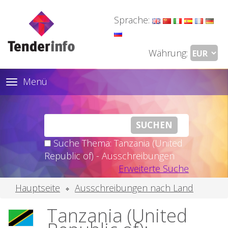
Sprache:
Währung:
Menü
Toggle
navigation
Suche Thema: Tanzania (United
Republic of) - Ausschreibungen
Erweiterte Suche
Hauptseite
Ausschreibungen nach Land
Tanzania (United