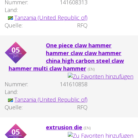
Nummer:
141608313
Land:
Tanzania (United Republic of)
Quelle:
RFQ
One piece claw hammer
05
hammer claw claw hammer
jun
china high carbon steel claw
hammer multi claw hammer
(EN)
Nummer:
141610858
Land:
Tanzania (United Republic of)
Quelle:
RFQ
extrusion die
(EN)
05
jun