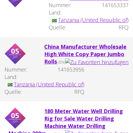
Nummer:
141653337
Land:
Tanzania (United Republic of)
Quelle:
RFQ
China Manufacturer Wholesale
05
High White Copy Paper Jumbo
jun
Rolls
(EN)
Nummer:
141653956
Land:
Tanzania (United Republic of)
Quelle:
RFQ
180 Meter Water Well Drilling
05
Rig for Sale Water Drilling
jun
Machine Water Drilling