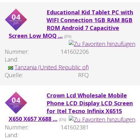
Educational Kid Tablet PC with
04
WIFI Connection 1GB RAM 8GB
jun
ROM Android 7 Capacitive
Screen Low MOQ ...
(EN)
Nummer:
141602206
Land:
Tanzania (United Republic of)
Quelle:
RFQ
Crown Lcd Wholesale Mobile
04
Phone LCD Display LCD Screen
jun
for Itel Tecno Infinix X6515
X650 X657 X688 ...
(EN)
Nummer:
141602381
Land: