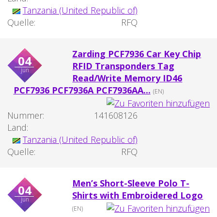
Tanzania (United Republic of)
Quelle:
RFQ
Zarding PCF7936 Car Key Chip
04
RFID Transponders Tag
jun
Read/Write Memory ID46
PCF7936 PCF7936A PCF7936AA...
(EN)
Nummer:
141608126
Land:
Tanzania (United Republic of)
Quelle:
RFQ
Men’s Short-Sleeve Polo T-
04
Shirts with Embroidered Logo
jun
(EN)