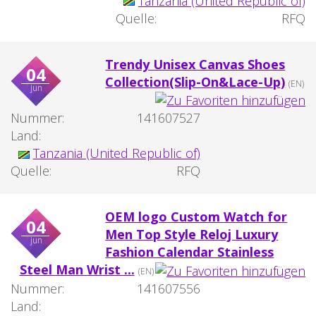
Tanzania (United Republic of)
Quelle:
RFQ
Trendy Unisex Canvas Shoes
04
Collection(Slip-On&Lace-Up)
(EN)
jun
Nummer:
141607527
Land:
Tanzania (United Republic of)
Quelle:
RFQ
OEM logo Custom Watch for
04
Men Top Style Reloj Luxury
jun
Fashion Calendar Stainless
Steel Man Wrist ...
(EN)
Nummer:
141607556
Land: