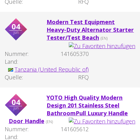
Quelle:
RFQ
Modern Test Equipment
04
Heavy-Duty Alternator Starter
jun
Tester/Test Beach
(EN)
Nummer:
141605370
Land:
Tanzania (United Republic of)
Quelle:
RFQ
YOTO High Quality Modern
04
Design 201 Stainless Steel
jun
BathroomPull Luxury Handle
Door Handle
(EN)
Nummer:
141605612
Land: