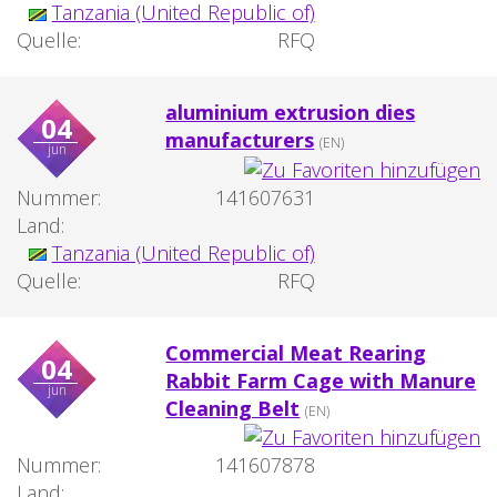
Tanzania (United Republic of)
Quelle:
RFQ
aluminium extrusion dies
04
manufacturers
(EN)
jun
Nummer:
141607631
Land:
Tanzania (United Republic of)
Quelle:
RFQ
Commercial Meat Rearing
04
Rabbit Farm Cage with Manure
jun
Cleaning Belt
(EN)
Nummer:
141607878
Land: