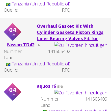
Tanzania (United Republic of)
Quelle:
RFQ
Overhaul Gasket Kit With
04
Cylinder Gaskets Piston Rings
jun
Liner Bearing Valves Fit for
Nissan TD42
(EN)
Nummer:
141606402
Land:
Tanzania (United Republic of)
Quelle:
RFQ
aquos r6
(EN)
04
jun
Nummer:
141606409
Land: