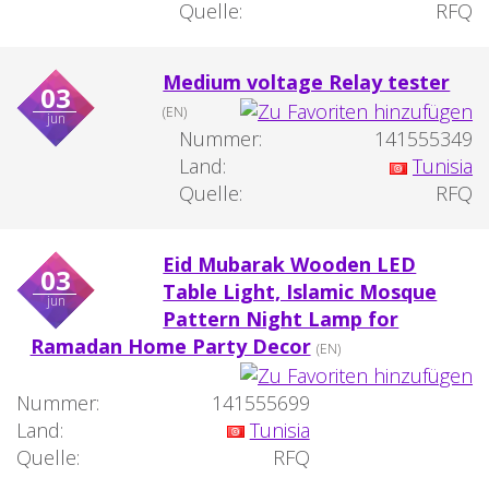
Quelle:
RFQ
Medium voltage Relay tester
03
(EN)
jun
Nummer:
141555349
Land:
Tunisia
Quelle:
RFQ
Eid Mubarak Wooden LED
03
Table Light, Islamic Mosque
jun
Pattern Night Lamp for
Ramadan Home Party Decor
(EN)
Nummer:
141555699
Land:
Tunisia
Quelle:
RFQ