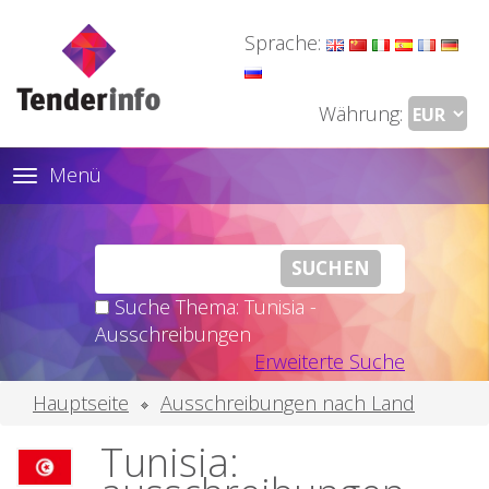
Sprache:
Währung:
Menü
Toggle
navigation
Suche Thema: Tunisia -
Ausschreibungen
Erweiterte Suche
Hauptseite
Ausschreibungen nach Land
Tunisia: