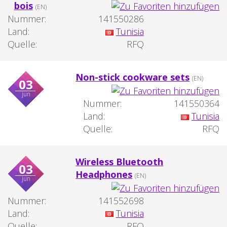
bois
(EN)
Nummer:
141550286
Land:
Tunisia
Quelle:
RFQ
Non-stick cookware sets
(EN)
03
jun
Nummer:
141550364
Land:
Tunisia
Quelle:
RFQ
Wireless Bluetooth
03
Headphones
(EN)
jun
Nummer:
141552698
Land:
Tunisia
Quelle:
RFQ