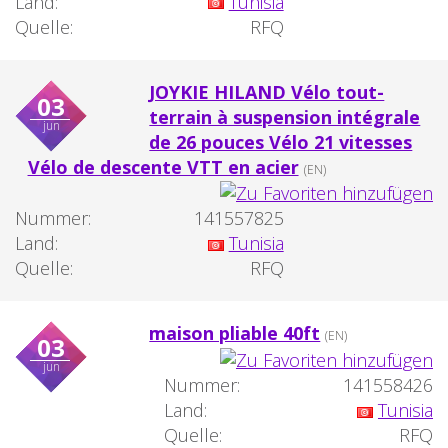
Land:
Tunisia
Quelle:
RFQ
JOYKIE HILAND Vélo tout-
03
terrain à suspension intégrale
jun
de 26 pouces Vélo 21 vitesses
Vélo de descente VTT en acier
(EN)
Nummer:
141557825
Land:
Tunisia
Quelle:
RFQ
maison pliable 40ft
(EN)
03
jun
Nummer:
141558426
Land:
Tunisia
Quelle:
RFQ