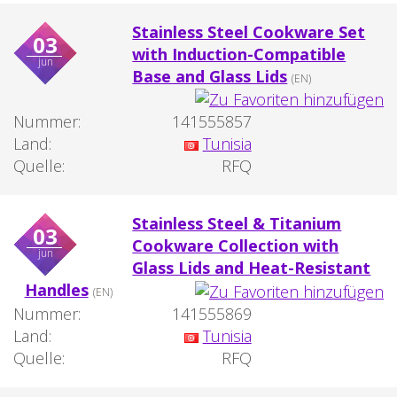
Stainless Steel Cookware Set
03
with Induction-Compatible
jun
Base and Glass Lids
(EN)
Nummer:
141555857
Land:
Tunisia
Quelle:
RFQ
Stainless Steel & Titanium
03
Cookware Collection with
jun
Glass Lids and Heat-Resistant
Handles
(EN)
Nummer:
141555869
Land:
Tunisia
Quelle:
RFQ