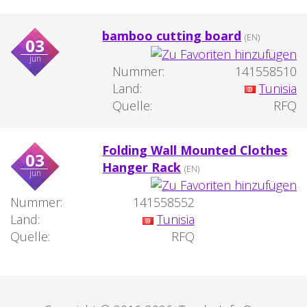
bamboo cutting board
(EN)
03
jun
Nummer:
141558510
Land:
Tunisia
Quelle:
RFQ
Folding Wall Mounted Clothes
03
Hanger Rack
(EN)
jun
Nummer:
141558552
Land:
Tunisia
Quelle:
RFQ