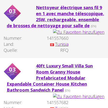
Nettoyeur électrique sans fil 9
03
en 1 avec manche télescopique,
jun
25W, rechargeable, ensemble
de brosses de nettoyage pour salle de
(EN)
Nummer:
141557660
Land:
Tunisia
Quelle:
RFQ
40ft Luxury Small Villa Sun
03
Room Granny House
jun
Prefabricated Modular
Expandable Container House Kitchen
Bathroom Sandwich Panel
(EN)
Nummer:
141557682