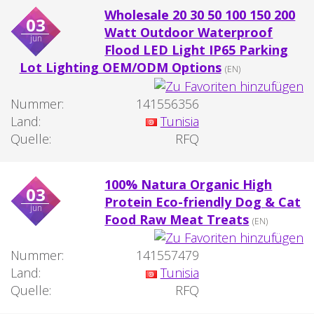
Wholesale 20 30 50 100 150 200
03
Watt Outdoor Waterproof
jun
Flood LED Light IP65 Parking
Lot Lighting OEM/ODM Options
(EN)
Nummer:
141556356
Land:
Tunisia
Quelle:
RFQ
100% Natura Organic High
03
Protein Eco-friendly Dog & Cat
jun
Food Raw Meat Treats
(EN)
Nummer:
141557479
Land:
Tunisia
Quelle:
RFQ