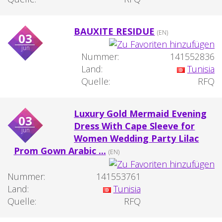
BAUXITE RESIDUE
(EN)
03
jun
Nummer:
141552836
Land:
Tunisia
Quelle:
RFQ
Luxury Gold Mermaid Evening
03
Dress With Cape Sleeve for
jun
Women Wedding Party Lilac
Prom Gown Arabic ...
(EN)
Nummer:
141553761
Land:
Tunisia
Quelle:
RFQ