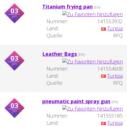
Titanium frying pan
(EN)
03
jun
Nummer:
141553932
Land:
Tunisia
Quelle:
RFQ
Leather Bags
(EN)
03
jun
Nummer:
141554608
Land:
Tunisia
Quelle:
RFQ
pneumatic paint spray gun
(EN)
03
jun
Nummer:
141555185
Land:
Tunisia