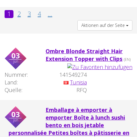
1
2
3
4
...
Aktionen auf der Seite
Ombre Blonde Straight Hair
03
Extension Topper with Clips
(EN)
jun
Nummer:
141549274
Land:
Tunisia
Quelle:
RFQ
Emballage à emporter à
03
emporter Boîte à lunch sushi
jun
bento en bois jetable
personnalisée Petites boîtes à pâtisserie en