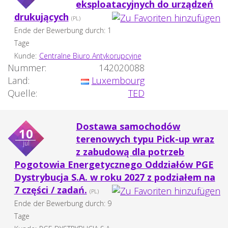
eksploatacyjnych do urządzeń
drukujących
(PL)
Ende der Bewerbung durch: 1
Tage
Kunde:
Centralne Biuro Antykorupcyjne
Nummer:
142020088
Land:
Luxembourg
Quelle:
TED
Dostawa samochodów
10
terenowych typu Pick-up wraz
jul
z zabudową dla potrzeb
Pogotowia Energetycznego Oddziałów PGE
Dystrybucja S.A. w roku 2027 z podziałem na
7 części / zadań.
(PL)
Ende der Bewerbung durch: 9
Tage