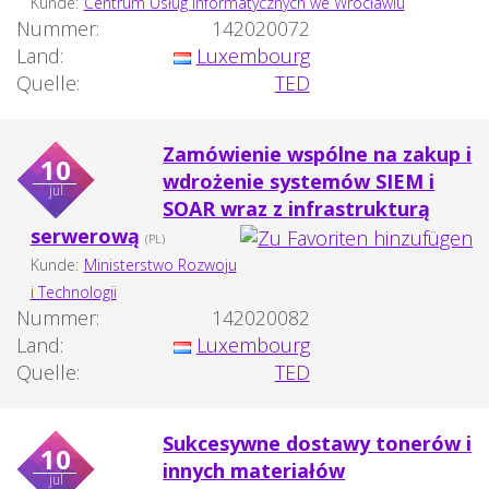
Kunde:
Centrum Usług Informatycznych we Wrocławiu
Nummer:
142020072
Land:
Luxembourg
Quelle:
TED
Zamówienie wspólne na zakup i
10
wdrożenie systemów SIEM i
jul
SOAR wraz z infrastrukturą
serwerową
(PL)
Kunde:
Ministerstwo Rozwoju
i Technologii
Nummer:
142020082
Land:
Luxembourg
Quelle:
TED
Sukcesywne dostawy tonerów i
10
innych materiałów
jul