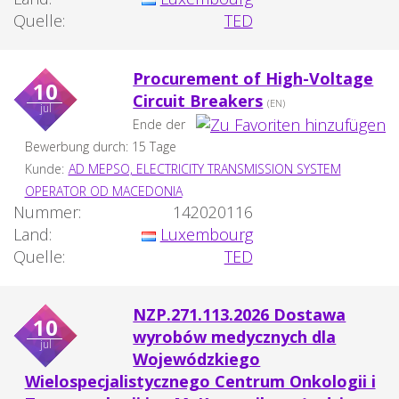
Quelle:
TED
Procurement of High-Voltage
10
Circuit Breakers
(EN)
jul
Ende der
Bewerbung durch: 15 Tage
Kunde:
AD MEPSO, ELECTRICITY TRANSMISSION SYSTEM
OPERATOR OD MACEDONIA
Nummer:
142020116
Land:
Luxembourg
Quelle:
TED
NZP.271.113.2026 Dostawa
10
wyrobów medycznych dla
jul
Wojewódzkiego
Wielospecjalistycznego Centrum Onkologii i