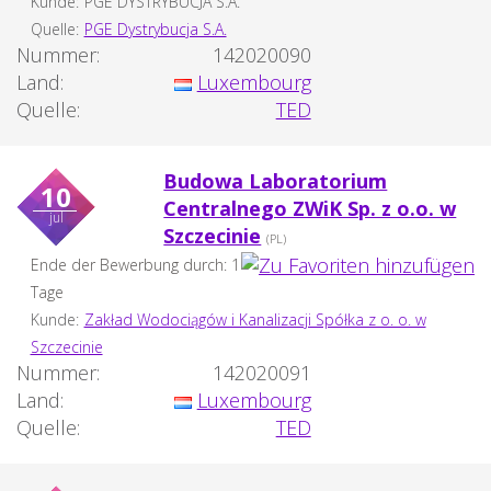
Kunde:
PGE DYSTRYBUCJA S.A.
Quelle:
PGE Dystrybucja S.A.
Nummer:
142020090
Land:
Luxembourg
Quelle:
TED
Budowa Laboratorium
10
Centralnego ZWiK Sp. z o.o. w
jul
Szczecinie
(PL)
Ende der Bewerbung durch: 1
Tage
Kunde:
Zakład Wodociągów i Kanalizacji Spółka z o. o. w
Szczecinie
Nummer:
142020091
Land:
Luxembourg
Quelle:
TED