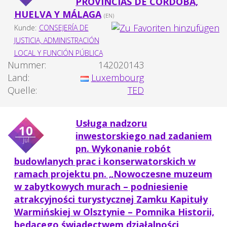
PROVINCIAS DE CÓRDOBA,
HUELVA Y MÁLAGA
(EN)
Kunde:
CONSEJERÍA DE
JUSTICIA, ADMINISTRACIÓN
LOCAL Y FUNCIÓN PÚBLICA
Nummer:
142020143
Land:
Luxembourg
Quelle:
TED
Usługa nadzoru
10
inwestorskiego nad zadaniem
jul
pn. Wykonanie robót
budowlanych prac i konserwatorskich w
ramach projektu pn. „Nowoczesne muzeum
w zabytkowych murach – podniesienie
atrakcyjności turystycznej Zamku Kapituły
Warmińskiej w Olsztynie – Pomnika Historii,
będącego świadectwem działalności