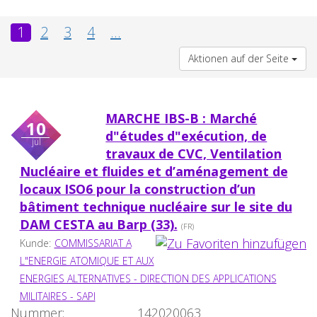
1
2
3
4
...
Aktionen auf der Seite
MARCHE IBS-B : Marché
10
d"études d"exécution, de
jul
travaux de CVC, Ventilation
Nucléaire et fluides et d’aménagement de
locaux ISO6 pour la construction d’un
bâtiment technique nucléaire sur le site du
DAM CESTA au Barp (33).
(FR)
Kunde:
COMMISSARIAT A
L"ENERGIE ATOMIQUE ET AUX
ENERGIES ALTERNATIVES - DIRECTION DES APPLICATIONS
MILITAIRES - SAPI
Nummer:
142020063