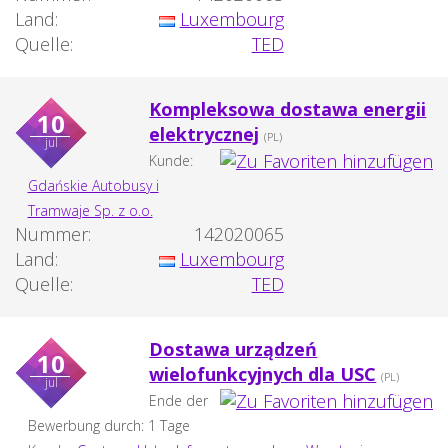
Land:
Luxembourg
Quelle:
TED
Kompleksowa dostawa energii
10
elektrycznej
(PL)
jul
Kunde:
Gdańskie Autobusy i
Tramwaje Sp. z o.o.
Nummer:
142020065
Land:
Luxembourg
Quelle:
TED
Dostawa urządzeń
10
wielofunkcyjnych dla USC
(PL)
jul
Ende der
Bewerbung durch: 1 Tage