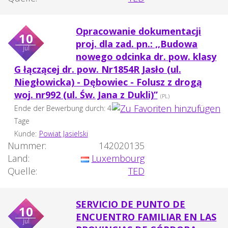
Opracowanie dokumentacji
10
proj. dla zad. pn.: ,,Budowa
jul
nowego odcinka dr. pow. klasy
G łączącej dr. pow. Nr1854R Jasło (ul.
Niegłowicka) - Dębowiec - Folusz z drogą
woj. nr992 (ul. Św. Jana z Dukli)”
(PL)
Ende der Bewerbung durch: 4
Tage
Kunde:
Powiat Jasielski
Nummer:
142020135
Land:
Luxembourg
Quelle:
TED
SERVICIO DE PUNTO DE
10
ENCUENTRO FAMILIAR EN LAS
jul