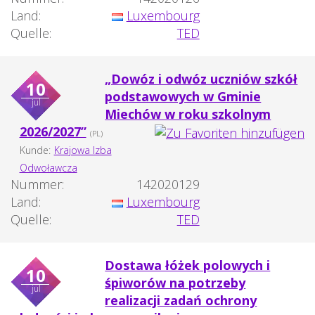
Land:
Luxembourg
Quelle:
TED
„Dowóz i odwóz uczniów szkół
10
podstawowych w Gminie
jul
Miechów w roku szkolnym
2026/2027”
(PL)
Kunde:
Krajowa Izba
Odwoławcza
Nummer:
142020129
Land:
Luxembourg
Quelle:
TED
Dostawa łóżek polowych i
10
śpiworów na potrzeby
jul
realizacji zadań ochrony