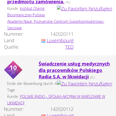
przedmiotu zamówienia.
(PL)
Kunde:
Instytut Chemii
Bioorganicznej Polskiej
Akademii Nauk, Poznańskie Centrum Superkomputerowo-
Sieciowe
Nummer:
142020111
Land:
Luxembourg
Quelle:
TED
Świadczenie usług medycznych
10
dla pracowników Polskiego
jul
Radia S.A. w likwidacji
(PL)
Ende der Bewerbung durch: 4
Tage
Kunde:
POLSKIE RADIO - SPÓŁKA AKCYJNA W WARSZAWIE W
LIKWIDACJI
Nummer:
142020112
Land:
Luxembourg