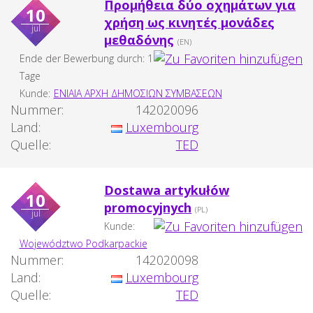
Προμήθεια δύο οχημάτων για
10
χρήση ως κινητές μονάδες
jul
μεθαδόνης
(EN)
Ende der Bewerbung durch: 1
Tage
Kunde:
ΕΝΙΑΙΑ ΑΡΧΗ ΔΗΜΟΣΙΩΝ ΣΥΜΒΑΣΕΩΝ
Nummer:
142020096
Land:
Luxembourg
Quelle:
TED
Dostawa artykułów
10
promocyjnych
(PL)
jul
Kunde:
Województwo Podkarpackie
Nummer:
142020098
Land:
Luxembourg
Quelle:
TED