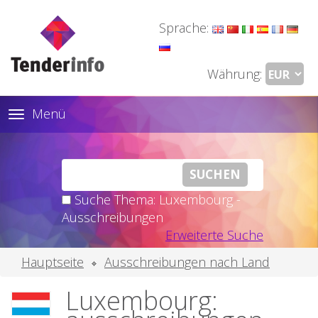
Sprache:
Währung:
Menü
Toggle
navigation
Suche Thema: Luxembourg -
Ausschreibungen
Erweiterte Suche
Hauptseite
Ausschreibungen nach Land
Luxembourg: