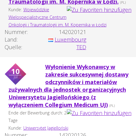
Traumatologii im. M. Kopernika w Łodzi.
(PL)
Kunde:
Wojewódzkie
Wielospecjalistyczne Centrum
Onkologii i Traumatologii im. M. Kopernika w Łodzi
Nummer:
142020121
Land:
Luxembourg
Quelle:
TED
Wyłonienie Wykonawcy w
10
zakresie sukcesywnej dostawy
jul
odczynników i materiałów
zużywalnych dla jednostek organizacyjnych
Uniwersytetu Jagiellońskiego (z
wyłączeniem Collegium Medicum UJ)
(PL)
Ende der Bewerbung durch: 2
Tage
Kunde:
Uniwersytet Jagielloński
Nummer:
142020126