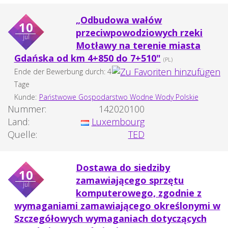
„Odbudowa wałów
10
przeciwpowodziowych rzeki
jul
Motławy na terenie miasta
Gdańska od km 4+850 do 7+510"
(PL)
Ende der Bewerbung durch: 4
Tage
Kunde:
Państwowe Gospodarstwo Wodne Wody Polskie
Nummer:
142020100
Land:
Luxembourg
Quelle:
TED
Dostawa do siedziby
10
zamawiającego sprzętu
jul
komputerowego, zgodnie z
wymaganiami zamawiającego określonymi w
Szczegółowych wymaganiach dotyczących