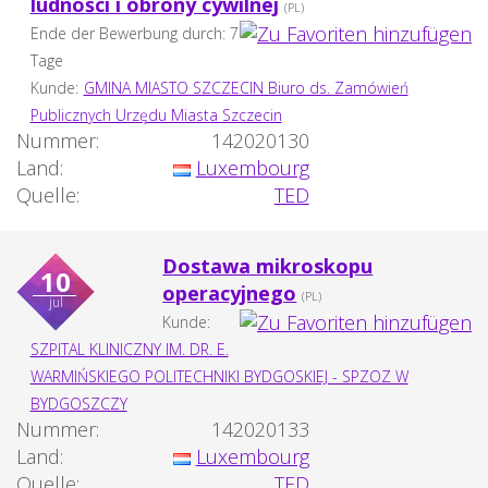
ludności i obrony cywilnej
(PL)
Ende der Bewerbung durch: 7
Tage
Kunde:
GMINA MIASTO SZCZECIN Biuro ds. Zamówień
Publicznych Urzędu Miasta Szczecin
Nummer:
142020130
Land:
Luxembourg
Quelle:
TED
Dostawa mikroskopu
10
operacyjnego
(PL)
jul
Kunde:
SZPITAL KLINICZNY IM. DR. E.
WARMIŃSKIEGO POLITECHNIKI BYDGOSKIEJ - SPZOZ W
BYDGOSZCZY
Nummer:
142020133
Land:
Luxembourg
Quelle:
TED